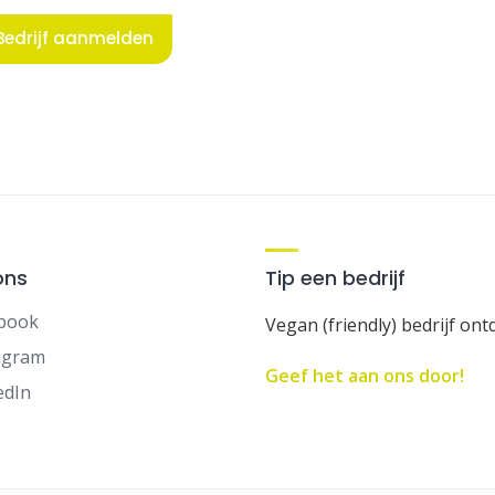
Bedrijf aanmelden
ons
Tip een bedrijf
book
Vegan (friendly) bedrijf ont
agram
Geef het aan ons door!
edIn