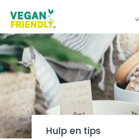
Skip
to
content
V
Hulp en tips