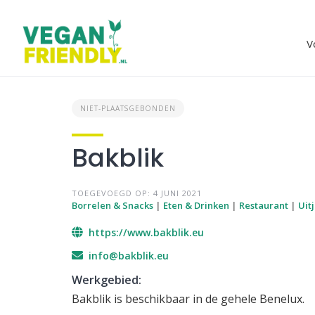
Skip
to
content
V
NIET-PLAATSGEBONDEN
Bakblik
TOEGEVOEGD OP: 4 JUNI 2021
Borrelen & Snacks
|
Eten & Drinken
|
Restaurant
|
Uit
https://www.bakblik.eu
info@bakblik.eu
Werkgebied
:
Bakblik is beschikbaar in de gehele Benelux.