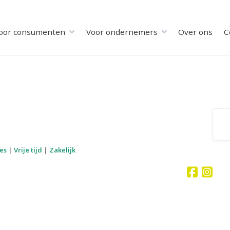
oor consumenten
Voor ondernemers
Over ons
C
jes
|
Vrije tijd
|
Zakelijk