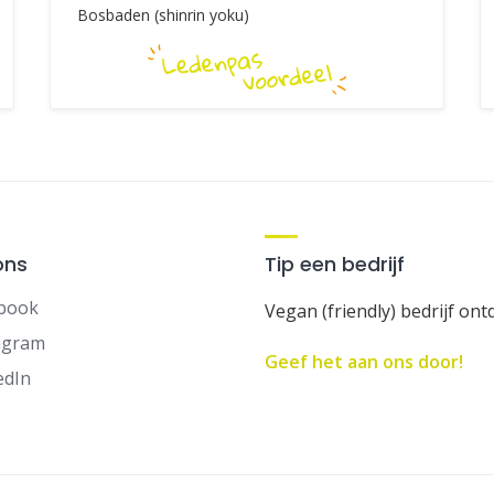
Bosbaden (shinrin yoku)
ons
Tip een bedrijf
book
Vegan (friendly) bedrijf ont
agram
Geef het aan ons door!
edIn