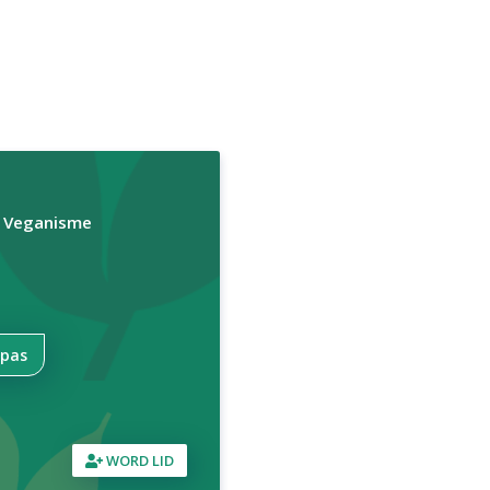
r Veganisme
npas
WORD LID