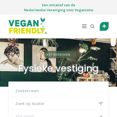
Skip
Een initiatief van de
to
Nederlandse Vereniging voor Veganisme
content
237 BEDRIJVEN
Fysieke vestiging
Alle labels