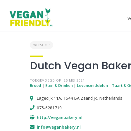
Skip
to
content
V
WEBSHOP
Dutch Vegan Bake
TOEGEVOEGD OP: 25 MEI 2021
Brood
|
Eten & Drinken
|
Levensmiddelen
|
Taart & G
Lagedijk 11A, 1544 BA Zaandijk, Netherlands
075-6281719
http://veganbakery.nl
info@veganbakery.nl