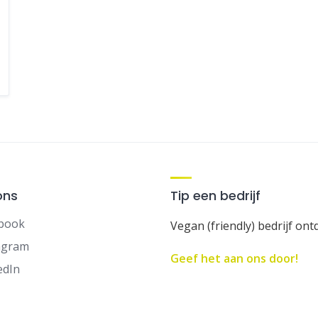
ons
Tip een bedrijf
book
Vegan (friendly) bedrijf ont
agram
Geef het aan ons door!
edIn