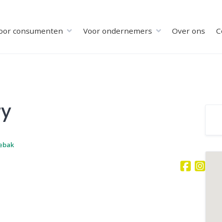
oor consumenten
Voor ondernemers
Over ons
C
ry
ebak