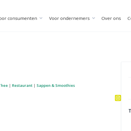
oor consumenten
Voor ondernemers
Over ons
C
 Thee
|
Restaurant
|
Sappen & Smoothies