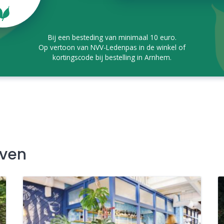
Bij een besteding van minimaal 10 euro.
Op vertoon van NVV-Ledenpas in de winkel of
kortingscode bij bestelling in Arnhem.
jven