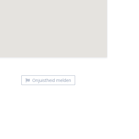
Eazie Arnhem
Onjuistheid melden