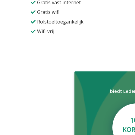
Gratis vast internet
Gratis wifi
Rolstoeltoegankelijk
Wifi-vrij
biedt Lede
1
KOR