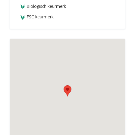
Biologisch keurmerk
FSC keurmerk
Huidspecialist & Orthomoleculair voedingscoach