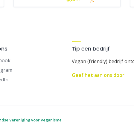
ons
Tip een bedrijf
book
Vegan (friendly) bedrijf ont
agram
Geef het aan ons door!
edIn
ndse Vereniging voor Veganisme
.