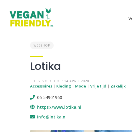
Skip
to
content
V
WEBSHOP
Lotika
TOEGEVOEGD OP: 14 APRIL 2020
Accessoires
|
Kleding
|
Mode
|
Vrije tijd
|
Zakelijk
06-54901960
https://www.lotika.nl
info@lotika.nl