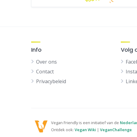
Info
Volg 
Over ons
Face
Contact
Inst
Privacybeleid
Link
Vegan Friendly is een initiatief van de
Nederla
Ontdek ook:
Vegan Wiki
|
VeganChallenge