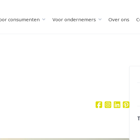
oor consumenten
Voor ondernemers
Over ons
C