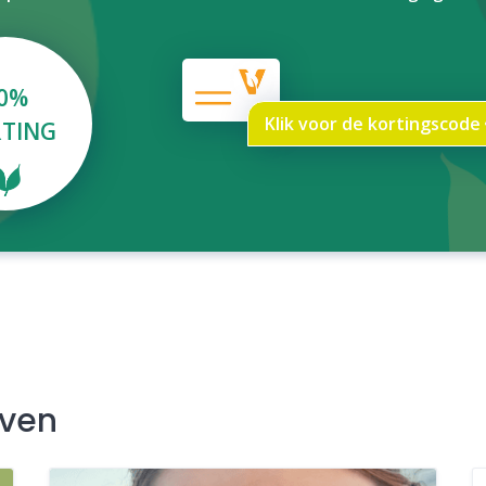
0%
Klik voor de kortingscode
TING
jven