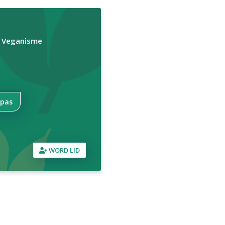
r Veganisme
npas
WORD LID