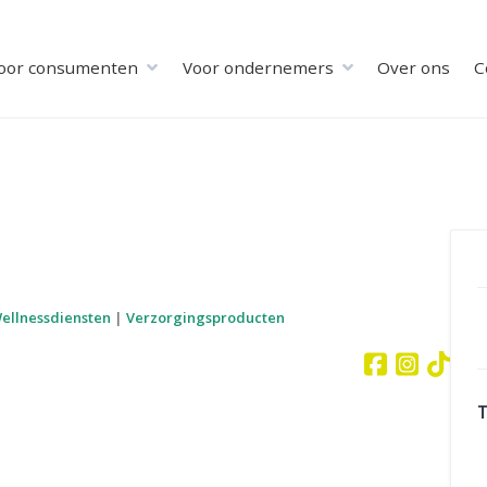
oor consumenten
Voor ondernemers
Over ons
C
Wellnessdiensten
|
Verzorgingsproducten