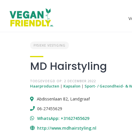
Skip
to
content
V
FYSIEKE VESTIGING
MD Hairstyling
TOEGEVOEGD OP: 2 DECEMBER 2022
Haarproducten
|
Kapsalon
|
Sport- / Gezondheid- & 
Abdissenlaan 82, Landgraaf
06-27455629
WhatsApp: +31627455629
http://www.mdhairstyling.nl