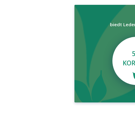
biedt Lede
KOR