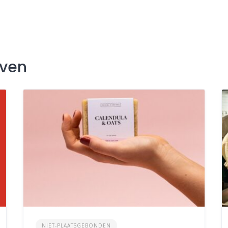
jven
NIET-PLAATSGEBONDEN