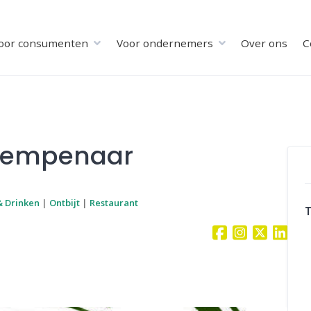
oor consumenten
Voor ondernemers
Over ons
C
 Kempenaar
& Drinken
|
Ontbijt
|
Restaurant