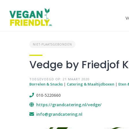
Skip
to
content
V
NIET-PLAATSGEBONDEN
Vedge by Friedjof
TOEGEVOEGD OP: 21 MAART 2020
Borrelen & Snacks
|
Catering & Maaltijdboxen
|
Eten 
010-5220660
https://grandcatering.nl/vedge/
info@grandcatering.nl