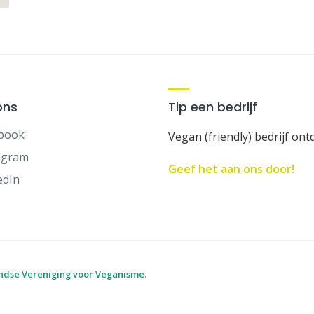
ons
Tip een bedrijf
book
Vegan (friendly) bedrijf ont
agram
Geef het aan ons door!
edIn
ndse Vereniging voor Veganisme
.