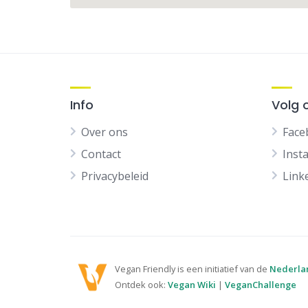
Info
Volg 
Over ons
Face
Contact
Inst
Privacybeleid
Link
Vegan Friendly is een initiatief van de
Nederla
Ontdek ook:
Vegan Wiki
|
VeganChallenge