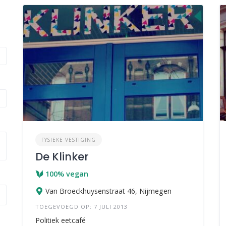
FYSIEKE VESTIGING
De Klinker
100% vegan
Van Broeckhuysenstraat 46, Nijmegen
TOEGEVOEGD OP: 7 JULI 2013
Politiek eetcafé