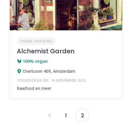
FYSIEKE VESTIGING
Alchemist Garden
100% vegan
Overtoom 409, Amsterdam
TOEGEVOEGD OP: 14 NOVEMBER 2012
Rawfood en meer
1
2
Berichten
navigatie