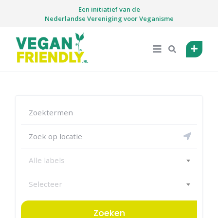
Skip
Een initiatief van de
to
Nederlandse Vereniging voor Veganisme
content
Alle labels
Selecteer
Zoeken