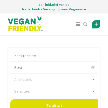
Skip
Een initiatief van de
to
Nederlandse Vereniging voor Veganisme
content
Alle labels
Selecteer
Zoeken