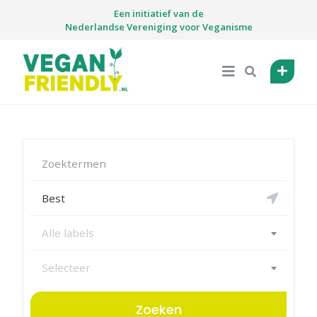
Skip
Een initiatief van de
to
Nederlandse Vereniging voor Veganisme
content
Alle labels
Selecteer
Zoeken