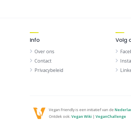
Info
Volg 
Over ons
Face
Contact
Inst
Privacybeleid
Link
Vegan Friendly is een initiatief van de
Nederla
Ontdek ook:
Vegan Wiki
|
VeganChallenge