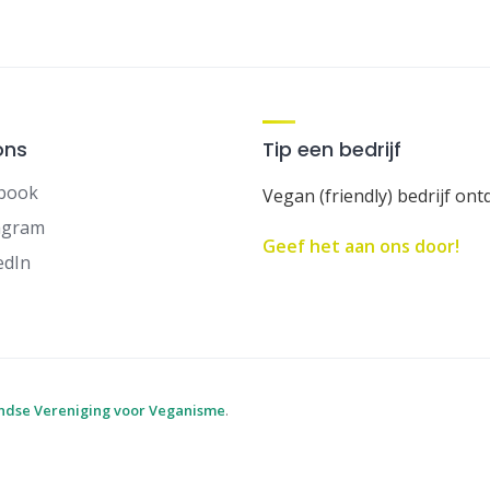
ons
Tip een bedrijf
book
Vegan (friendly) bedrijf ont
agram
Geef het aan ons door!
edIn
ndse Vereniging voor Veganisme
.