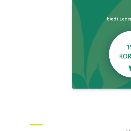
biedt Lede
1
KOR