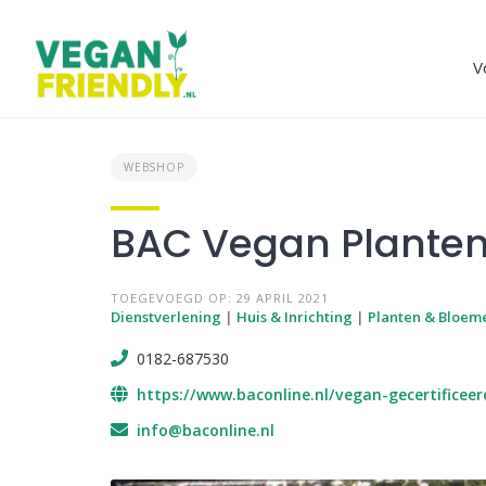
Skip
to
content
V
WEBSHOP
BAC Vegan Plante
TOEGEVOEGD OP: 29 APRIL 2021
Dienstverlening
|
Huis & Inrichting
|
Planten & Bloem
0182-687530
https://www.baconline.nl/vegan-gecertificee
info@baconline.nl