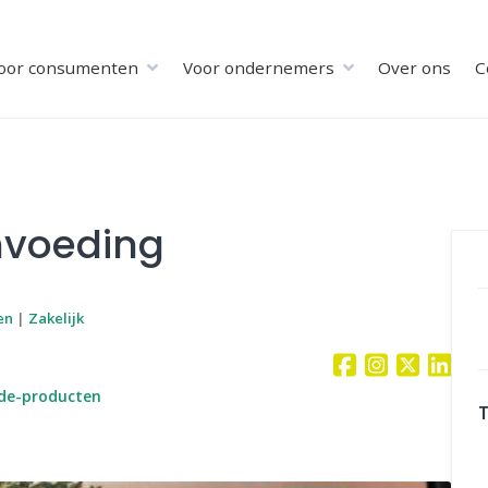
oor consumenten
Voor ondernemers
Over ons
C
nvoeding
en
|
Zakelijk
rde-producten