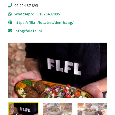
06 254 37 895
WhatsApp: +31625437895
https://flfl.nl/locaties/den-haag/
info@falafel.nl