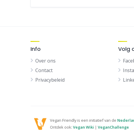
Info
Volg 
Over ons
Face
Contact
Inst
Privacybeleid
Link
Vegan Friendly is een initiatief van de
Nederla
Ontdek ook:
Vegan Wiki
|
VeganChallenge