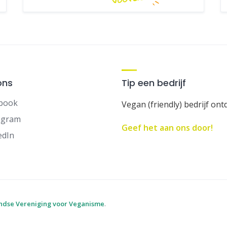
ons
Tip een bedrijf
book
Vegan (friendly) bedrijf ont
agram
Geef het aan ons door!
edIn
ndse Vereniging voor Veganisme
.