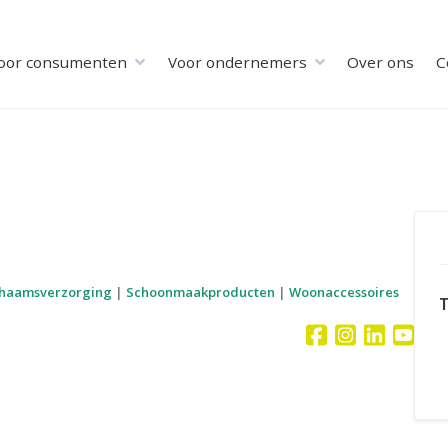
oor consumenten
Voor ondernemers
Over ons
C
chaamsverzorging
|
Schoonmaakproducten
|
Woonaccessoires