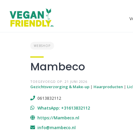
Skip
to
content
V
WEBSHOP
Mambeco
TOEGEVOEGD OP: 21 JUNI 2026
Gezichtsverzorging & Make-up
|
Haarproducten
|
Li
0613832112
WhatsApp: +31613832112
https://Mambeco.nl
info@mambeco.nl