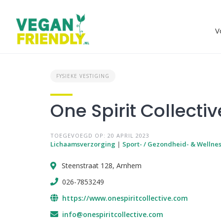
Skip
to
content
V
FYSIEKE VESTIGING
One Spirit Collectiv
TOEGEVOEGD OP: 20 APRIL 2023
Lichaamsverzorging
|
Sport- / Gezondheid- & Wellne
Steenstraat 128, Arnhem
026-7853249
https://www.onespiritcollective.com
info@onespiritcollective.com