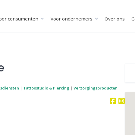
oor consumenten
Voor ondernemers
Over ons
C
e
ssdiensten
|
Tattoostudio & Piercing
|
Verzorgingsproducten