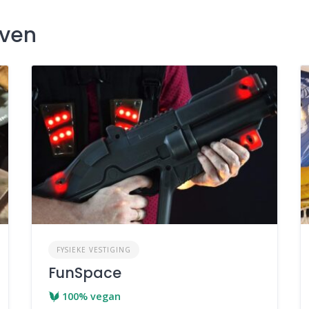
jven
FYSIEKE VESTIGING
FunSpace
100% vegan