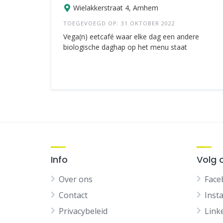
Wielakkerstraat 4, Arnhem
TOEGEVOEGD OP: 31 OKTOBER 2022
Vega(n) eetcafé waar elke dag een andere
biologische daghap op het menu staat
Info
Volg 
Over ons
Face
Contact
Inst
Privacybeleid
Link