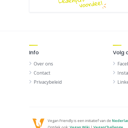
Info
Volg 
Over ons
Face
Contact
Inst
Privacybeleid
Link
Vegan Friendly is een initiatief van de
Nederla
Ontdek ook:
Vegan Wiki
|
VeganChallenge