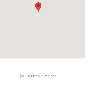
Sisters about Food
Onjuistheid melden