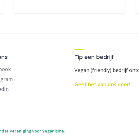
ons
Tip een bedrijf
book
Vegan (friendly) bedrijf ont
agram
Geef het aan ons door!
edIn
ndse Vereniging voor Veganisme
.