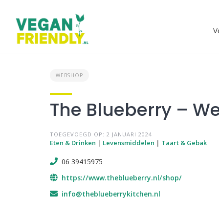
Skip
to
content
V
WEBSHOP
The Blueberry – W
TOEGEVOEGD OP: 2 JANUARI 2024
Eten & Drinken
|
Levensmiddelen
|
Taart & Gebak
06 39415975
https://www.theblueberry.nl/shop/
info@theblueberrykitchen.nl