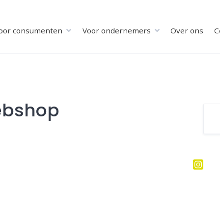
oor consumenten
Voor ondernemers
Over ons
C
ebshop