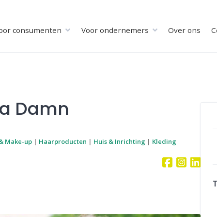
oor consumenten
Voor ondernemers
Over ons
C
e a Damn
 & Make-up
|
Haarproducten
|
Huis & Inrichting
|
Kleding