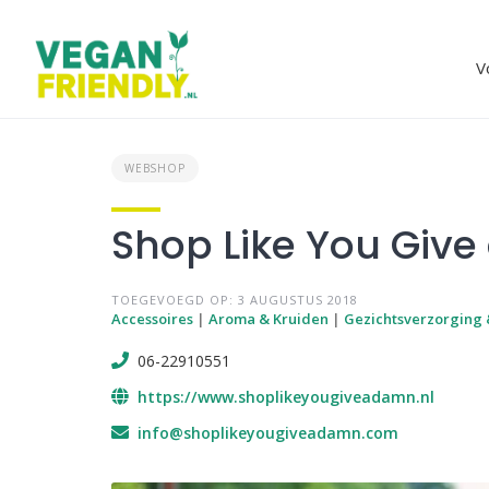
Skip
to
content
V
WEBSHOP
Shop Like You Giv
TOEGEVOEGD OP: 3 AUGUSTUS 2018
Accessoires
|
Aroma & Kruiden
|
Gezichtsverzorging
06-22910551
https://www.shoplikeyougiveadamn.nl
info@shoplikeyougiveadamn.com