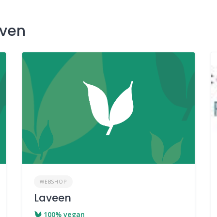
jven
WEBSHOP
Laveen
100% vegan