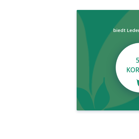
biedt Lede
KOR