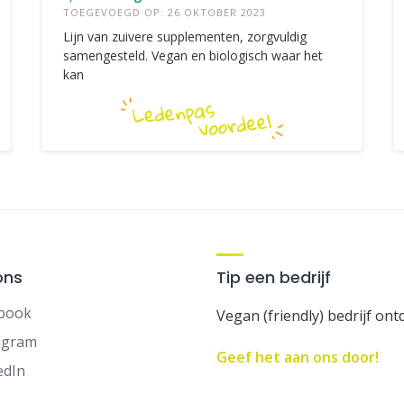
TOEGEVOEGD OP: 26 OKTOBER 2023
Lijn van zuivere supplementen, zorgvuldig
samengesteld. Vegan en biologisch waar het
kan
ons
Tip een bedrijf
book
Vegan (friendly) bedrijf ont
agram
Geef het aan ons door!
edIn