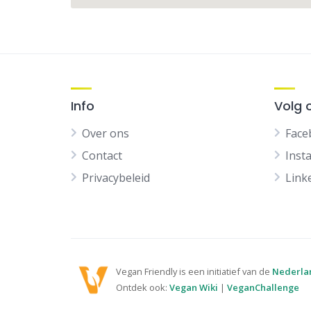
Info
Volg 
Over ons
Face
Contact
Inst
Privacybeleid
Link
Vegan Friendly is een initiatief van de
Nederla
Ontdek ook:
Vegan Wiki
|
VeganChallenge