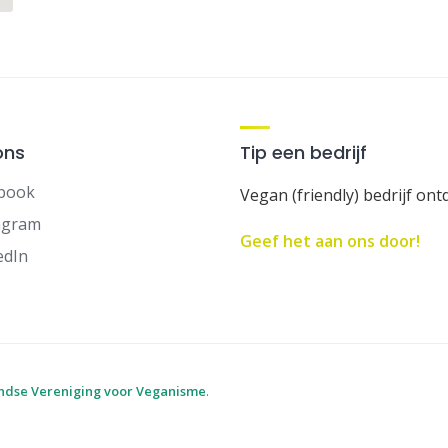
ons
Tip een bedrijf
book
Vegan (friendly) bedrijf ont
agram
Geef het aan ons door!
edIn
ndse Vereniging voor Veganisme
.