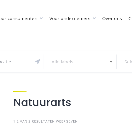
oor consumenten
Voor ondernemers
Over ons
C
Alle labels
Sel
Natuurarts
1-2 VAN 2 RESULTATEN WEERGEVEN