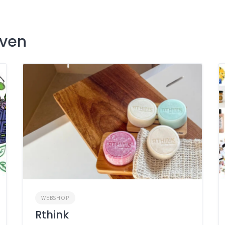
jven
WEBSHOP
Rthink