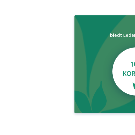
biedt Lede
1
KOR