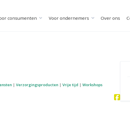
oor consumenten
Voor ondernemers
Over ons
C
iensten
|
Verzorgingsproducten
|
Vrije tijd
|
Workshops