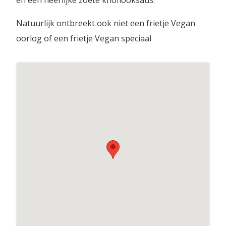
en een heerlijke zoete knoflooksaus.
Natuurlijk ontbreekt ook niet een frietje Vegan
oorlog of een frietje Vegan speciaal
KRUIMIG frietmakerij