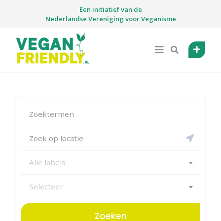
Skip
Een initiatief van de
to
Nederlandse Vereniging voor Veganisme
content
Alle labels
Selecteer
Zoeken