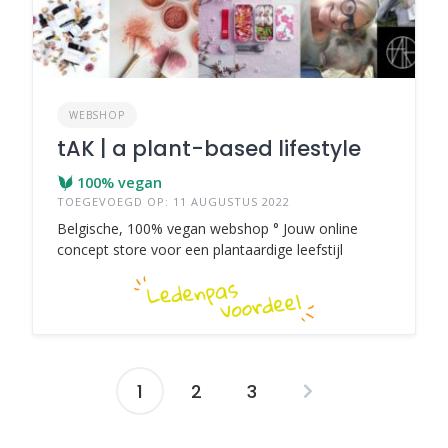
WEBSHOP
tAK | a plant-based lifestyle
100% vegan
TOEGEVOEGD OP: 11 AUGUSTUS 2022
Belgische, 100% vegan webshop ° Jouw online
concept store voor een plantaardige leefstijl
1
2
3
Berichten
navigatie