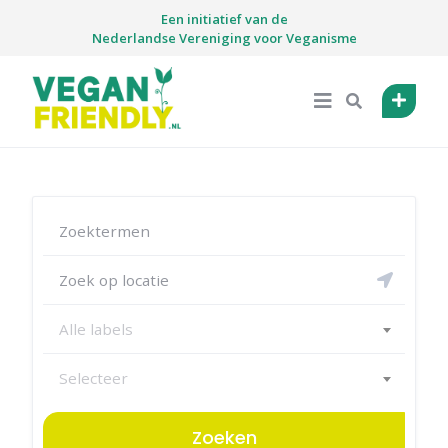
Skip
Een initiatief van de
to
Nederlandse Vereniging voor Veganisme
content
Alle labels
Selecteer
Zoeken