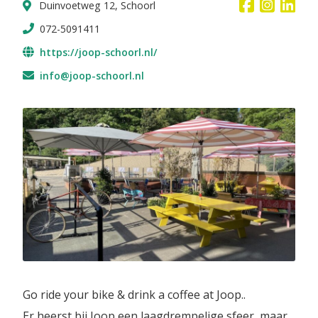
Duinvoetweg 12, Schoorl
072-5091411
https://joop-schoorl.nl/
info@joop-schoorl.nl
Go ride your bike & drink a coffee at Joop..
Er heerst bij Joop een laagdrempelige sfeer, maar