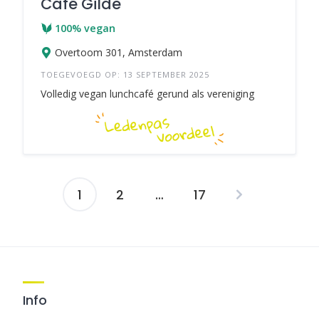
Café Gilde
100% vegan
Overtoom 301, Amsterdam
TOEGEVOEGD OP: 13 SEPTEMBER 2025
Volledig vegan lunchcafé gerund als vereniging
1
2
…
17
Berichten
navigatie
Info