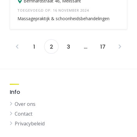
Bernhardstraat 46, Melissant
TOEGEVOEGD OP: 16 NOVEMBER 2024
Massagepraktijk & schoonheidsbehandelingen
1
2
3
…
17
Berichten
navigatie
Info
Over ons
Contact
Privacybeleid