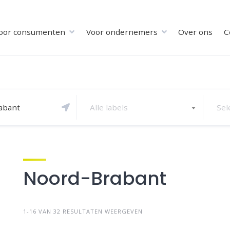
oor consumenten
Voor ondernemers
Over ons
C
Alle labels
Sel
Noord-Brabant
1-16 VAN 32 RESULTATEN WEERGEVEN