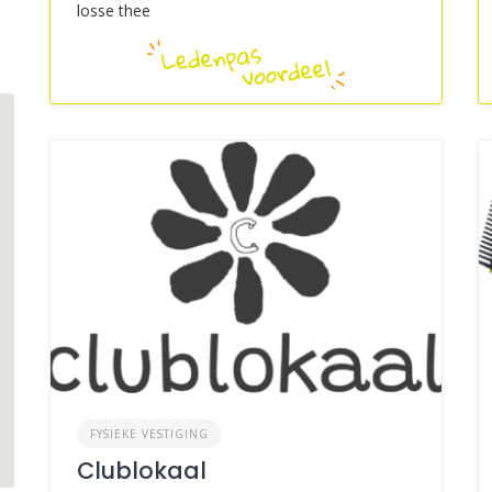
losse thee
FYSIEKE VESTIGING
Clublokaal