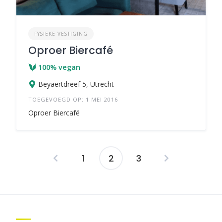
FYSIEKE VESTIGING
Oproer Biercafé
100% vegan
Beyaertdreef 5, Utrecht
TOEGEVOEGD OP: 1 MEI 2016
Oproer Biercafé
1
2
3
Berichten
navigatie