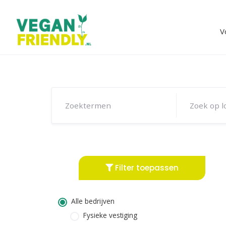
Skip
to
content
V
Filter toepassen
Alle bedrijven
Fysieke vestiging