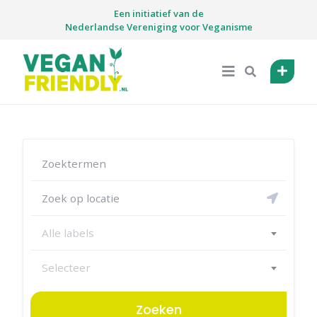
Skip
Een initiatief van de
to
Nederlandse Vereniging voor Veganisme
content
Alle labels
Selecteer
Zoeken