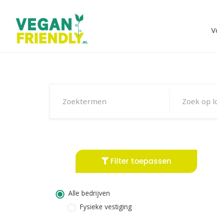
Skip
to
content
V
Filter toepassen
Alle bedrijven
Fysieke vestiging