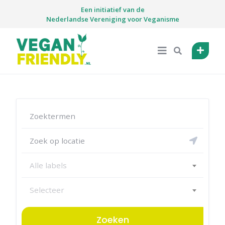
Skip
Een initiatief van de
to
Nederlandse Vereniging voor Veganisme
content
Alle labels
Selecteer
Zoeken