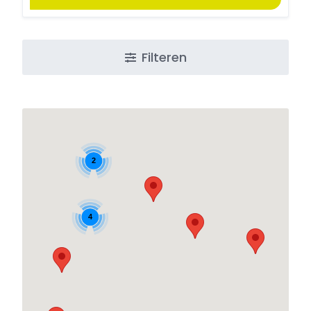
Filteren
2
4