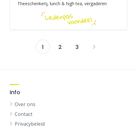
Theeschenkerij, lunch & high tea, vergaderen
1
2
3
Berichten
navigatie
Info
Over ons
Contact
Privacybeleid