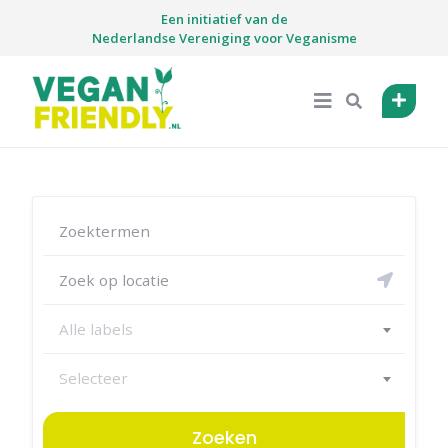
Skip
Een initiatief van de
to
Nederlandse Vereniging voor Veganisme
content
Alle labels
Selecteer
Zoeken