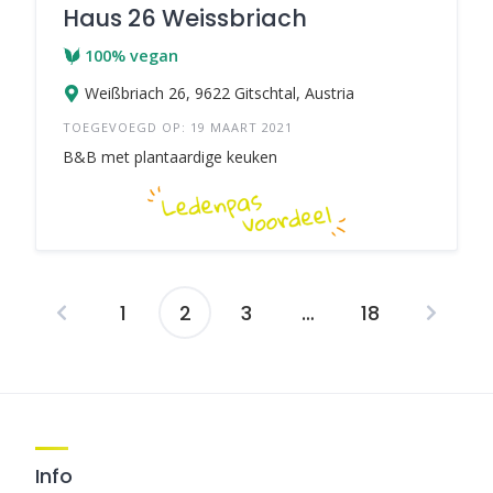
Haus 26 Weissbriach
100% vegan
Weißbriach 26, 9622 Gitschtal, Austria
TOEGEVOEGD OP: 19 MAART 2021
B&B met plantaardige keuken
1
2
3
…
18
Berichten
navigatie
Info