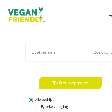
Skip
to
content
V
Filter toepassen
Alle bedrijven
Fysieke vestiging